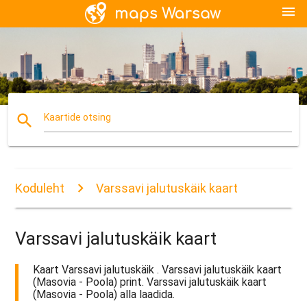
menu
search
Kaartide otsing
Koduleht
Varssavi jalutuskäik kaart
Varssavi jalutuskäik kaart
Kaart Varssavi jalutuskäik . Varssavi jalutuskäik kaart
(Masovia - Poola) print. Varssavi jalutuskäik kaart
(Masovia - Poola) alla laadida.